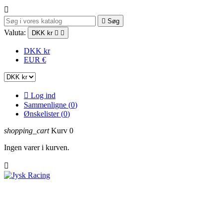


Søg
Valuta:
DKK kr


DKK kr
EUR €

Log ind
Sammenligne (
0
)
Ønskelister (
0
)
shopping_cart
Kurv
0
Ingen varer i kurven.

Trackdays
RR udstyr