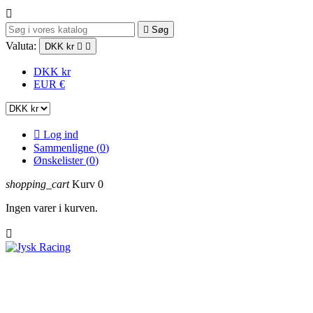


Søg
Valuta:
DKK kr


DKK kr
EUR €

Log ind
Sammenligne (
0
)
Ønskelister (
0
)
shopping_cart
Kurv
0
Ingen varer i kurven.

Trackdays
RR udstyr