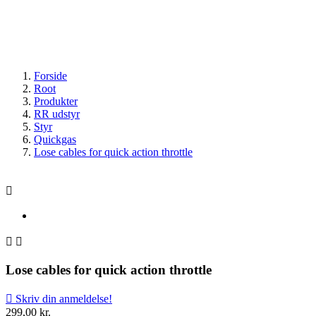
Styr
OUTLET
Forside
Root
Produkter
RR udstyr
Styr
Quickgas
Lose cables for quick action throttle



Lose cables for quick action throttle

Skriv din anmeldelse!
299,00 kr.