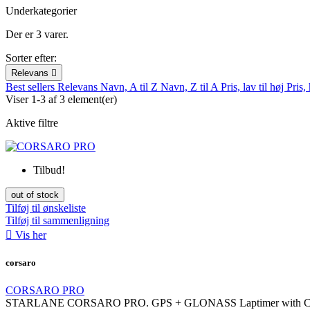
Underkategorier
Der er 3 varer.
Sorter efter:
Relevans

Best sellers
Relevans
Navn, A til Z
Navn, Z til A
Pris, lav til høj
Pris, 
Viser 1-3 af 3 element(er)
Aktive filtre
Tilbud!
out of stock
Tilføj til ønskeliste
Tilføj til sammenligning

Vis her
corsaro
CORSARO PRO
STARLANE CORSARO PRO. GPS + GLONASS Laptimer with Col