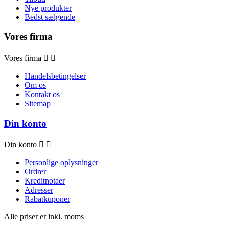
Nye produkter
Bedst sælgende
Vores firma
Vores firma


Handelsbetingelser
Om os
Kontakt os
Sitemap
Din konto
Din konto


Personlige oplysninger
Ordrer
Kreditnotaer
Adresser
Rabatkuponer
Alle priser er inkl. moms