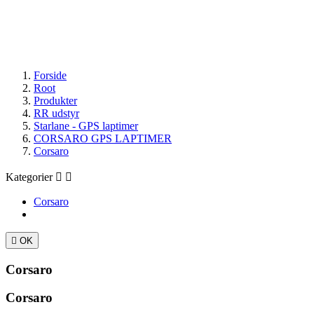
Styr
OUTLET
Forside
Root
Produkter
RR udstyr
Starlane - GPS laptimer
CORSARO GPS LAPTIMER
Corsaro
Kategorier


Corsaro

OK
Corsaro
Corsaro