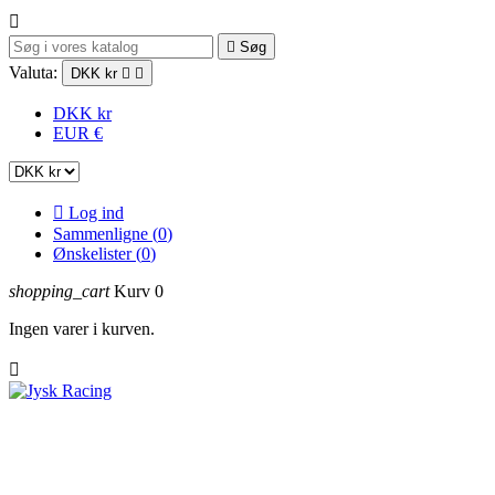


Søg
Valuta:
DKK kr


DKK kr
EUR €

Log ind
Sammenligne (
0
)
Ønskelister (
0
)
shopping_cart
Kurv
0
Ingen varer i kurven.

Trackdays
RR udstyr